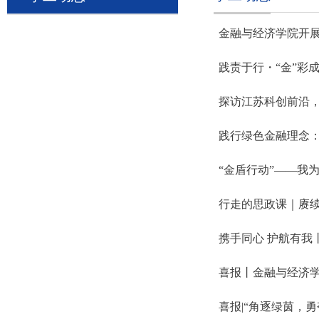
金融与经济学院开
践责于行・“金”彩
探访江苏科创前沿，聆
践行绿色金融理念
“金盾行动”——我
行走的思政课｜赓续
携手同心 护航有我
喜报丨金融与经济学
喜报|“角逐绿茵，勇