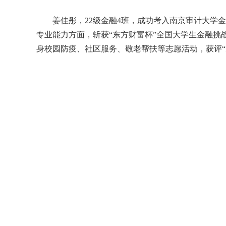
姜佳彤
，
22
级金融
4
班
，
成功考入南京审计大学金
专业能力方面，斩获
“东方财富杯”全国大学生金融
身校园防疫、社区服务、敬老帮扶等志愿活动，获评“先