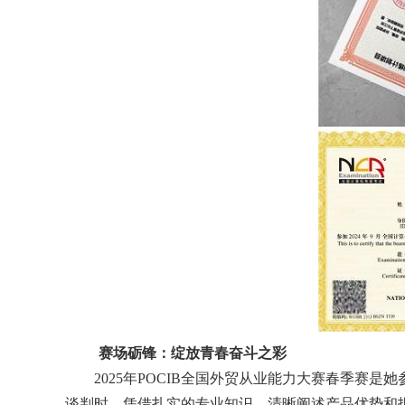
赛场砺锋：绽放青春奋斗之彩
2025
年
POCIB
全国外贸从业能力大赛春季赛是
她
谈判时，凭借扎实的专业知识，清晰阐述产品优势和