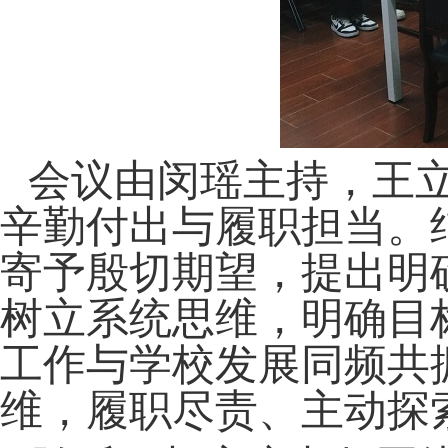
会议
由
闵瑶
主持，
王
辛勤付出与履职担当。
寄予殷切期望
，
提出明
树立系统思维，明确目
工作与学校发展同频共
维，履职尽责、主动探