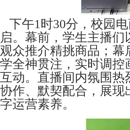
下午
1时30分，校园
电
启。
幕前
，
学生
主播们
观众
推介
精挑商品；幕
学全神贯注，实时调控
互动。直播间内氛围热
协作、默契配合，展现
字运营素养
。