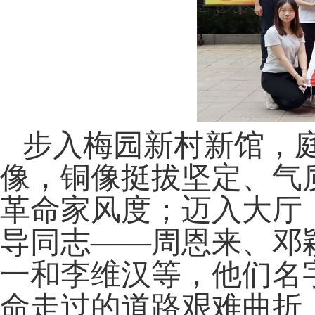
步入梅园新村新馆，
像，铜像挺拔坚定、气
革命家风度；迈入大厅
导同志
——周恩来、邓
一和李维汉
等
，他们名
命走过的道路艰难曲折