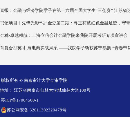
喜报：金融与经济学院学子在第十六届全国大学生“三创赛” 江苏省
书记项目︱先锋光影“话”金史第二期：寻王荷波红色金融足迹，守
金穗·卓越领航：上海立信会计金融学院来我院开展考研专项宣讲会
育复合型英才 展电商实战风采 ——我院学子斩获苏宁易购 “青春带货
版权所有 © 南京审计大学金审学院
地址：
江苏省南京市仙林大学城仙林大道100号
苏ICP备17004500-1
苏公网安备 32011302320478号